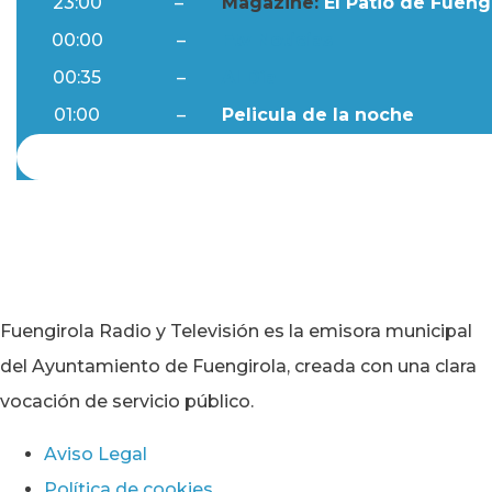
23:00
–
Magazine:
El Patio de Fuengi
00:00
–
Ftv Noticias
00:35
–
Al Día
01:00
–
Pelicula de la noche
Fuengirola Radio y Televisión es la emisora municipal
del Ayuntamiento de Fuengirola, creada con una clara
vocación de servicio público.
Aviso Legal
Política de cookies