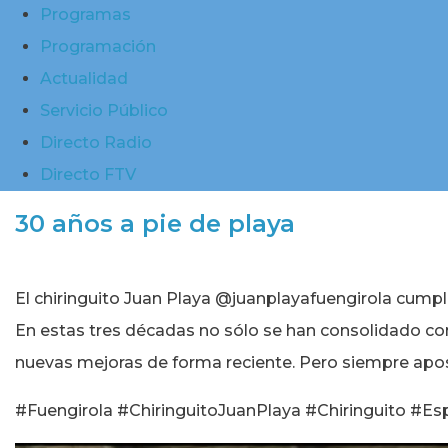
Programas
Programación
Actualidad
Servicio Público
Directo Radio
Directo FTV
30 años a pie de playa
El chiringuito Juan Playa @juanplayafuengirola cumpl
En estas tres décadas no sólo se han consolidado co
nuevas mejoras de forma reciente. Pero siempre apo
#Fuengirola #ChiringuitoJuanPlaya #Chiringuito #E