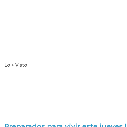
seconds
Lo + Visto
Preparados para vivir este jueves