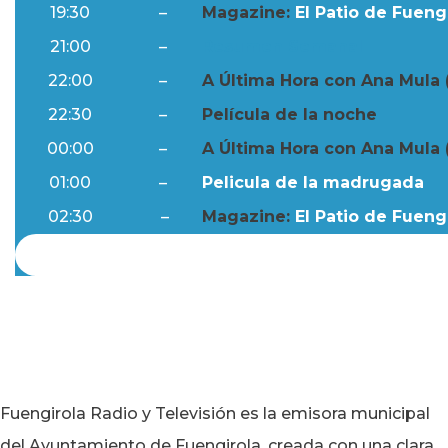
19:30
–
Magazine:
El Patio de Fuengi
21:00
–
Resumen Semanal
22:00
–
A Última Hora con Ana Mula 
22:30
–
Película de la noche
00:00
–
A Última Hora con Ana Mula 
01:00
–
Pelicula de la madrugada
02:30
–
Magazine:
El Patio de Fuengi
Fuengirola Radio y Televisión es la emisora municipal
del Ayuntamiento de Fuengirola, creada con una clara