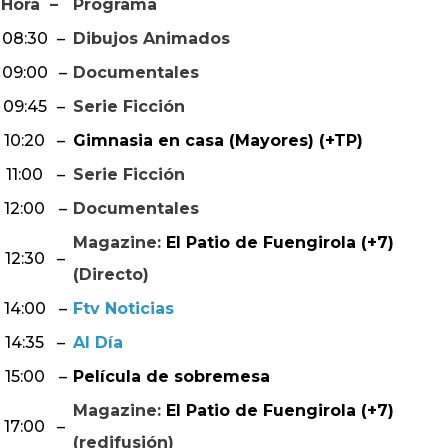
Hora
–
Programa
08:30
–
Dibujos Animados
09:00
–
Documentales
09:45
–
Serie Ficción
10:20
–
Gimnasia en casa (Mayores) (+TP)
11:00
–
Serie Ficción
12:00
–
Documentales
Magazine:
El Patio de Fuengirola (+7)
12:30
–
(Directo)
14:00
–
Ftv Noticias
14:35
–
Al Día
15:00
–
Película de sobremesa
Magazine:
El Patio de Fuengirola (+7)
17:00
–
(redifusión)