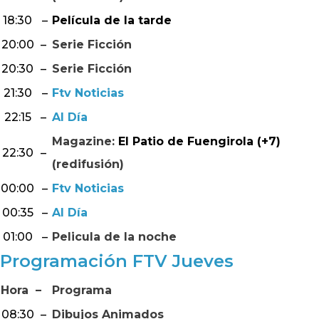
18:30
–
Película de la tarde
20:00
–
Serie Ficción
20:30
–
Serie Ficción
21:30
–
Ftv Noticias
22:15
–
Al Día
Magazine:
El Patio de Fuengirola (+7)
22:30
–
(redifusión)
00:00
–
Ftv Noticias
00:35
–
Al Día
01:00
–
Pelicula de la noche
Programación FTV Jueves
Hora
–
Programa
08:30
–
Dibujos Animados