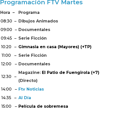
Programación FTV Martes
Hora
–
Programa
08:30
–
Dibujos Animados
09:00
–
Documentales
09:45
–
Serie Ficción
10:20
–
Gimnasia en casa (Mayores) (+TP)
11:00
–
Serie Ficción
12:00
–
Documentales
Magazine:
El Patio de Fuengirola (+7)
12:30
–
(Directo)
14:00
–
Ftv Noticias
14:35
–
Al Día
15:00
–
Película de sobremesa