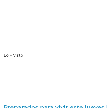
seconds
Lo + Visto
Preparados para vivir este jueves