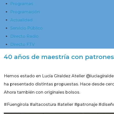
Programas
Programación
Actualidad
Servicio Público
Directo Radio
Directo FTV
40 años de maestría con patrones,
Hemos estado en Lucía Giraldez Atelier @luciagiraldez
ha presentado distintas propuestas. Hace desde cero
Ahora también con originales bolsos.
#Fuengirola #altacostura #atelier #patronaje #dis