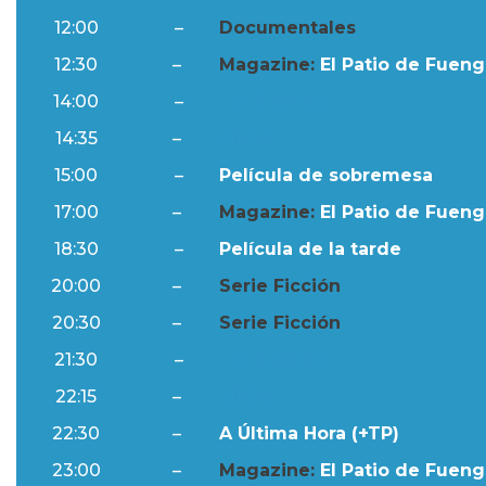
12:00
–
Documentales
12:30
–
Magazine:
El Patio de Fuengi
14:00
–
Ftv Noticias
14:35
–
Al Día
15:00
–
Película de sobremesa
17:00
–
Magazine:
El Patio de Fuengi
18:30
–
Película de la tarde
20:00
–
Serie Ficción
20:30
–
Serie Ficción
21:30
–
Ftv Noticias
22:15
–
Al Día
22:30
–
A Última Hora (+TP)
23:00
–
Magazine:
El Patio de Fuengi