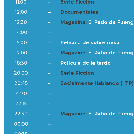
11:00
–
Serie Ficción
12:00
–
Documentales
12:30
–
Magazine:
El Patio de Fuengi
14:00
–
Resumen Semanal
15:00
–
Película de sobremesa
17:00
–
Magazine:
El Patio de Fuengi
18:30
–
Película de la tarde
20:00
–
Serie Ficción
20:45
–
Socialmente Hablando (+TP)
21:30
–
Ftv Noticias
22:15
–
Al Día
22:30
–
Magazine:
El Patio de Fuengi
00:00
–
Ftv Noticias