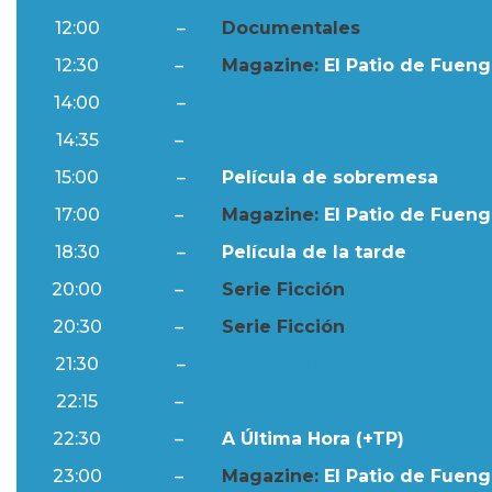
12:00
–
Documentales
12:30
–
Magazine:
El Patio de Fuengi
14:00
–
Ftv Noticias
14:35
–
Al Día
15:00
–
Película de sobremesa
17:00
–
Magazine:
El Patio de Fuengi
18:30
–
Película de la tarde
20:00
–
Serie Ficción
20:30
–
Serie Ficción
21:30
–
Ftv Noticias
22:15
–
Al Día
22:30
–
A Última Hora (+TP)
23:00
–
Magazine:
El Patio de Fuengi