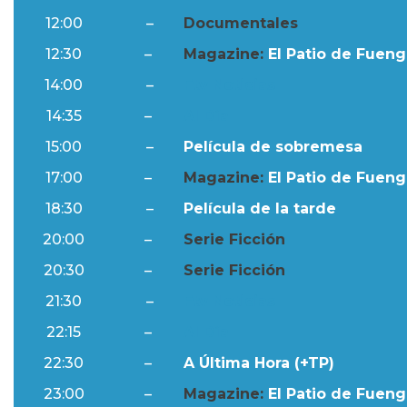
12:00
–
Documentales
12:30
–
Magazine:
El Patio de Fuengi
14:00
–
Ftv Noticias
14:35
–
Al Día
15:00
–
Película de sobremesa
17:00
–
Magazine:
El Patio de Fuengi
18:30
–
Película de la tarde
20:00
–
Serie Ficción
20:30
–
Serie Ficción
21:30
–
Ftv Noticias
22:15
–
Al Día
22:30
–
A Última Hora (+TP)
23:00
–
Magazine:
El Patio de Fuengi