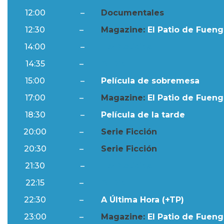
12:00
–
Documentales
12:30
–
Magazine:
El Patio de Fuengi
14:00
–
Ftv Noticias
14:35
–
Al Día
15:00
–
Película de sobremesa
17:00
–
Magazine:
El Patio de Fuengi
18:30
–
Película de la tarde
20:00
–
Serie Ficción
20:30
–
Serie Ficción
21:30
–
Ftv Noticias
22:15
–
Al Día
22:30
–
A Última Hora (+TP)
23:00
–
Magazine:
El Patio de Fuengi