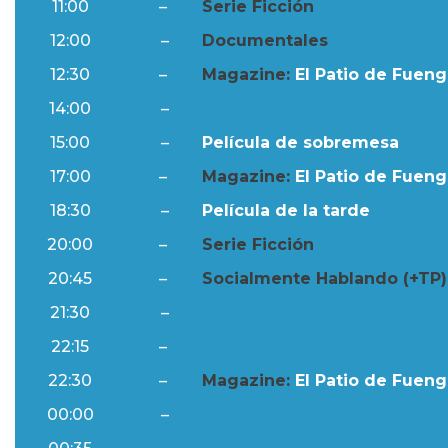
11:00
–
Serie Ficción
12:00
–
Documentales
12:30
–
Magazine:
El Patio de Fuengi
14:00
–
Resumen Semanal
15:00
–
Película de sobremesa
17:00
–
Magazine:
El Patio de Fuengi
18:30
–
Película de la tarde
20:00
–
Serie Ficción
20:45
–
Socialmente Hablando (+TP)
21:30
–
Ftv Noticias
22:15
–
Al Día
22:30
–
Magazine:
El Patio de Fuengi
00:00
–
Ftv Noticias