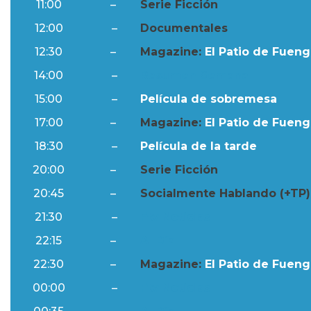
11:00
–
Serie Ficción
12:00
–
Documentales
12:30
–
Magazine:
El Patio de Fuengi
14:00
–
Resumen Semanal
15:00
–
Película de sobremesa
17:00
–
Magazine:
El Patio de Fuengi
18:30
–
Película de la tarde
20:00
–
Serie Ficción
20:45
–
Socialmente Hablando (+TP)
21:30
–
Ftv Noticias
22:15
–
Al Día
22:30
–
Magazine:
El Patio de Fuengi
00:00
–
Ftv Noticias