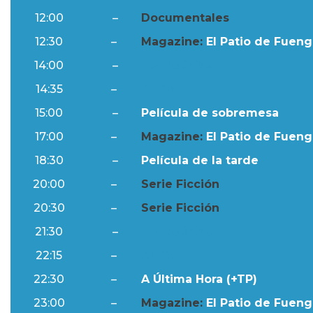
12:00
–
Documentales
12:30
–
Magazine:
El Patio de Fuengi
14:00
–
Ftv Noticias
14:35
–
Al Día
15:00
–
Película de sobremesa
17:00
–
Magazine:
El Patio de Fuengi
18:30
–
Película de la tarde
20:00
–
Serie Ficción
20:30
–
Serie Ficción
21:30
–
Ftv Noticias
22:15
–
Al Día
22:30
–
A Última Hora (+TP)
23:00
–
Magazine:
El Patio de Fuengi