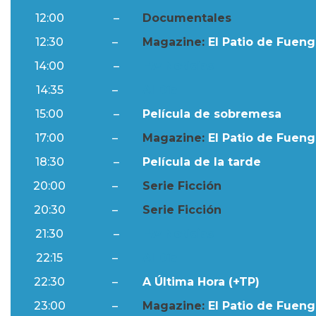
12:00
–
Documentales
12:30
–
Magazine:
El Patio de Fuengi
14:00
–
Ftv Noticias
14:35
–
Al Día
15:00
–
Película de sobremesa
17:00
–
Magazine:
El Patio de Fuengi
18:30
–
Película de la tarde
20:00
–
Serie Ficción
20:30
–
Serie Ficción
21:30
–
Ftv Noticias
22:15
–
Al Día
22:30
–
A Última Hora (+TP)
23:00
–
Magazine:
El Patio de Fuengi