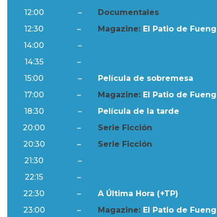
12:00
–
Documentales
12:30
–
Magazine:
El Patio de Fuengi
14:00
–
Ftv Noticias
14:35
–
Al Día
15:00
–
Película de sobremesa
17:00
–
Magazine:
El Patio de Fuengi
18:30
–
Película de la tarde
20:00
–
Serie Ficción
20:30
–
Serie Ficción
21:30
–
Ftv Noticias
22:15
–
Al Día
22:30
–
A Última Hora (+TP)
23:00
–
Magazine:
El Patio de Fuengi