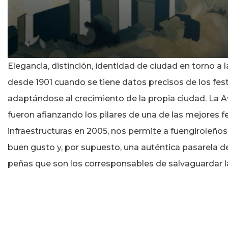
0
Elegancia, distinción, identidad de ciudad en torno a l
seconds
of
desde 1901 cuando se tiene datos precisos de los fes
14
seconds
adaptándose al crecimiento de la propia ciudad. La 
fueron afianzando los pilares de una de las mejores 
infraestructuras en 2005, nos permite a fuengiroleño
buen gusto y, por supuesto, una auténtica pasarela d
peñas que son los corresponsables de salvaguardar la