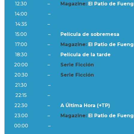
12:30
–
Magazine:
El Patio de Fuengi
14:00
–
Ftv Noticias
14:35
–
Al Día
15:00
–
Película de sobremesa
17:00
–
Magazine:
El Patio de Fuengi
18:30
–
Película de la tarde
20:00
–
Serie Ficción
20:30
–
Serie Ficción
21:30
–
Ftv Noticias
22:15
–
Al Día
22:30
–
A Última Hora (+TP)
23:00
–
Magazine:
El Patio de Fuengi
00:00
–
Ftv Noticias