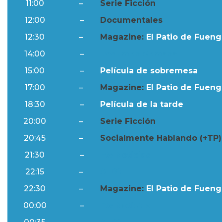
11:00
–
Serie Ficción
12:00
–
Documentales
12:30
–
Magazine:
El Patio de Fuengi
14:00
–
Resumen Semanal
15:00
–
Película de sobremesa
17:00
–
Magazine:
El Patio de Fuengi
18:30
–
Película de la tarde
20:00
–
Serie Ficción
20:45
–
Socialmente Hablando (+TP)
21:30
–
Ftv Noticias
22:15
–
Al Día
22:30
–
Magazine:
El Patio de Fuengi
00:00
–
Ftv Noticias