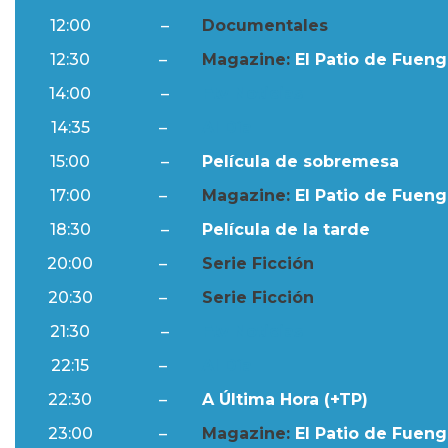
12:00
–
Documentales
12:30
–
Magazine:
El Patio de Fuengi
14:00
–
Ftv Noticias
14:35
–
Al Día
15:00
–
Película de sobremesa
17:00
–
Magazine:
El Patio de Fuengi
18:30
–
Película de la tarde
20:00
–
Serie Ficción
20:30
–
Serie Ficción
21:30
–
Ftv Noticias
22:15
–
Al Día
22:30
–
A Última Hora (+TP)
23:00
–
Magazine:
El Patio de Fuengi