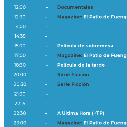
12:00
–
Documentales
12:30
–
Magazine:
El Patio de Fuengi
14:00
–
Ftv Noticias
14:35
–
Al Día
15:00
–
Película de sobremesa
17:00
–
Magazine:
El Patio de Fuengi
18:30
–
Película de la tarde
20:00
–
Serie Ficción
20:30
–
Serie Ficción
21:30
–
Ftv Noticias
22:15
–
Al Día
22:30
–
A Última Hora (+TP)
23:00
–
Magazine:
El Patio de Fuengi