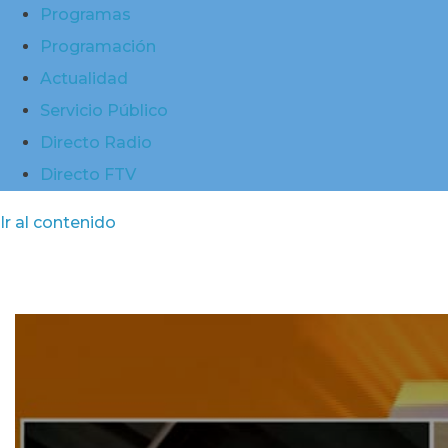
Programas
Programación
Actualidad
Servicio Público
Directo Radio
Directo FTV
Ir al contenido