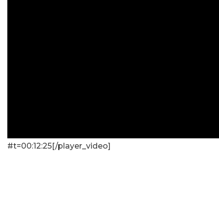
#t=00:12:25[/player_video]