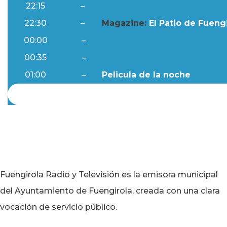
22:15
–
Al Día
22:30
–
Magazine:
El Patio de Fuengi
00:00
–
Ftv Noticias
00:35
–
Al Día
01:00
–
Pelicula de la noche
Fuengirola Radio y Televisión es la emisora municipal
del Ayuntamiento de Fuengirola, creada con una clara
vocación de servicio público.