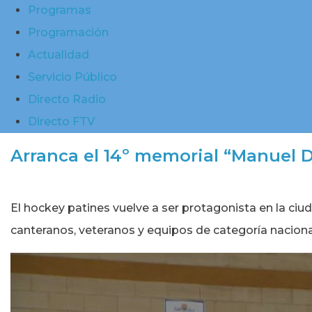
Programas
Programación
Actualidad
Servicio Público
Directo Radio
Directo FTV
Arranca el 14º memorial “Manuel 
El hockey patines vuelve a ser protagonista en la ci
canteranos, veteranos y equipos de categoría nacional