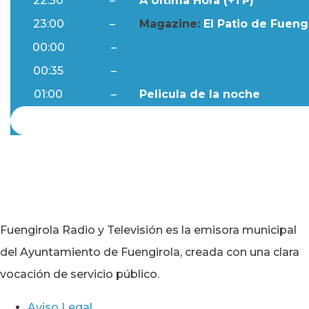
22:30
–
A Última Hora (+TP)
23:00
–
Magazine:
El Patio de Fuengi
00:00
–
Ftv Noticias
00:35
–
Al Día
01:00
–
Pelicula de la noche
Fuengirola Radio y Televisión es la emisora municipal
del Ayuntamiento de Fuengirola, creada con una clara
vocación de servicio público.
Aviso Legal