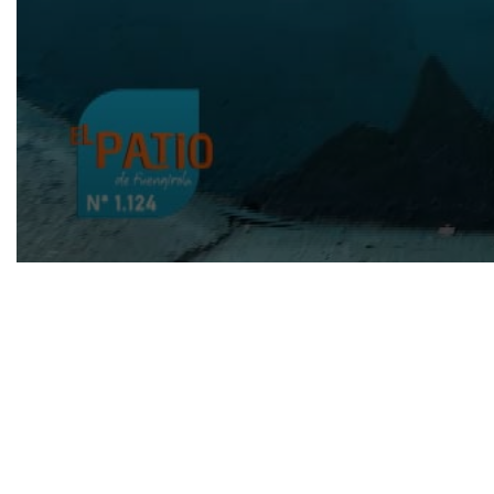
0
seconds
of
1
hour,
22
minutes,
35
seconds