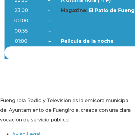
22:30
–
A Última Hora (+TP)
23:00
–
Magazine:
El Patio de Fuengi
00:00
–
Ftv Noticias
00:35
–
Al Día
01:00
–
Pelicula de la noche
Fuengirola Radio y Televisión es la emisora municipal
del Ayuntamiento de Fuengirola, creada con una clara
vocación de servicio público.
Aviso Legal