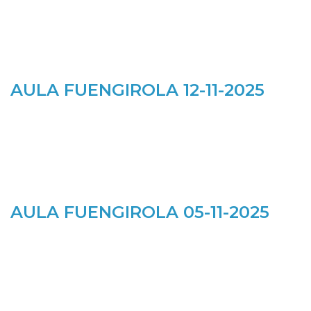
AULA FUENGIROLA 12-11-2025
AULA FUENGIROLA 05-11-2025