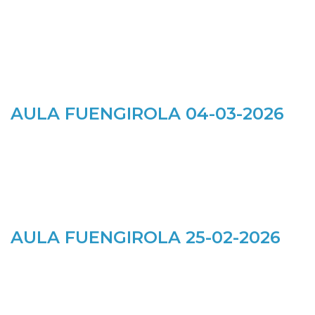
AULA FUENGIROLA 04-03-2026
AULA FUENGIROLA 25-02-2026