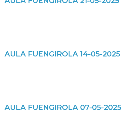
AULA FUENGIROLA 21-05-2025
AULA FUENGIROLA 14-05-2025
AULA FUENGIROLA 07-05-2025