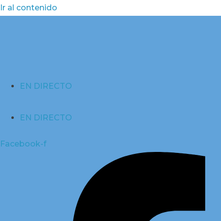
Ir al contenido
EN DIRECTO
EN DIRECTO
Facebook-f