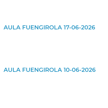
AULA FUENGIROLA 17-06-2026
AULA FUENGIROLA 10-06-2026