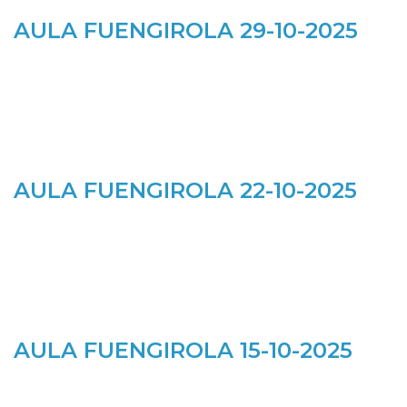
AULA FUENGIROLA 29-10-2025
AULA FUENGIROLA 22-10-2025
AULA FUENGIROLA 15-10-2025