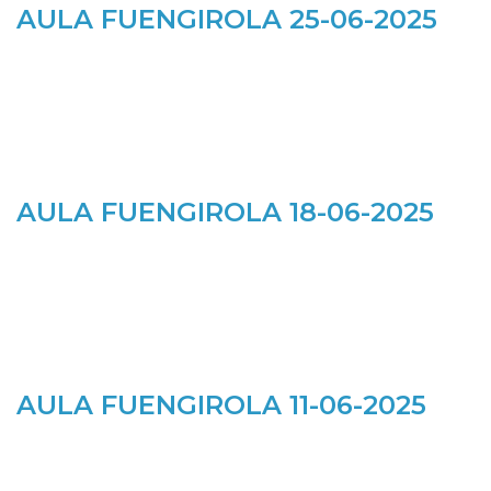
AULA FUENGIROLA 25-06-2025
AULA FUENGIROLA 18-06-2025
AULA FUENGIROLA 11-06-2025