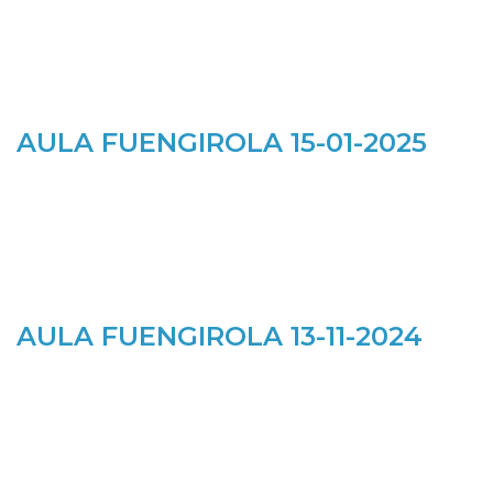
AULA FUENGIROLA 15-01-2025
AULA FUENGIROLA 13-11-2024