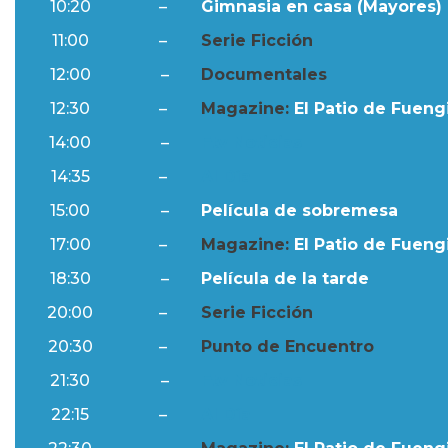
10:20
–
Gimnasia en casa (Mayores) 
11:00
–
Serie Ficción
12:00
–
Documentales
12:30
–
Magazine:
El Patio de Fuengi
14:00
–
Ftv Noticias
14:35
–
Al Día
15:00
–
Película de sobremesa
17:00
–
Magazine:
El Patio de Fuengi
18:30
–
Película de la tarde
20:00
–
Serie Ficción
20:30
–
Punto de Encuentro
21:30
–
Ftv Noticias
22:15
–
Al Día