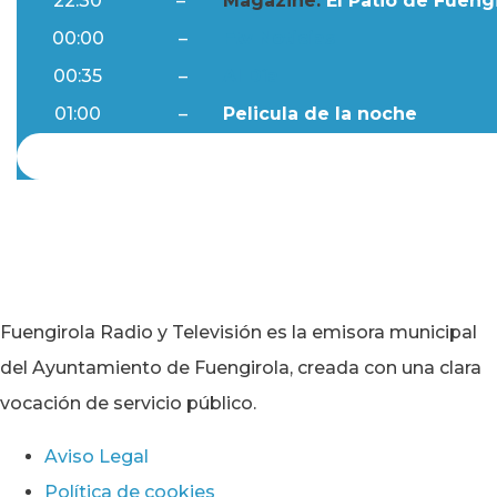
22:30
–
Magazine:
El Patio de Fuengi
00:00
–
Ftv Noticias
00:35
–
Al Día
01:00
–
Pelicula de la noche
Fuengirola Radio y Televisión es la emisora municipal
del Ayuntamiento de Fuengirola, creada con una clara
vocación de servicio público.
Aviso Legal
Política de cookies