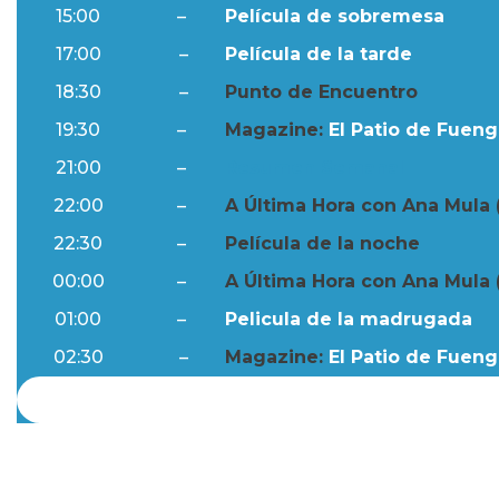
15:00
–
Película de sobremesa
17:00
–
Película de la tarde
18:30
–
Punto de Encuentro
19:30
–
Magazine:
El Patio de Fuengi
21:00
–
Resumen Semanal
22:00
–
A Última Hora con Ana Mula 
22:30
–
Película de la noche
00:00
–
A Última Hora con Ana Mula 
01:00
–
Pelicula de la madrugada
02:30
–
Magazine:
El Patio de Fuengi