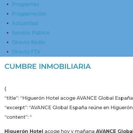
Programas
Programación
Actualidad
Servicio Público
Directo Radio
Directo FTV
CUMBRE INMOBILIARIA
{
“title”: “Higuerón Hotel acoge AVANCE Global España, 
“excerpt”: “AVANCE Global España reúne en Higuerón Ho
“content”: “
Higuerón Hotel
acoge hoy y mañana
AVANCE Globa