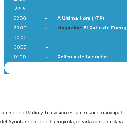
22:15
–
Al Día
22:30
–
A Última Hora (+TP)
23:00
–
Magazine:
El Patio de Fuengi
00:00
–
Ftv Noticias
00:35
–
Al Día
01:00
–
Pelicula de la noche
Fuengirola Radio y Televisión es la emisora municipal
del Ayuntamiento de Fuengirola, creada con una clara