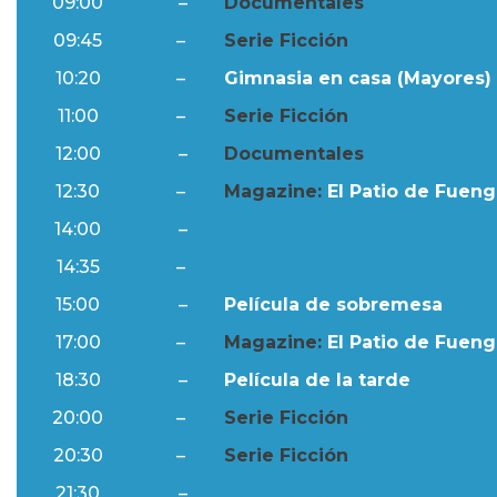
09:00
–
Documentales
09:45
–
Serie Ficción
10:20
–
Gimnasia en casa (Mayores) 
11:00
–
Serie Ficción
12:00
–
Documentales
12:30
–
Magazine:
El Patio de Fuengi
14:00
–
Ftv Noticias
14:35
–
Al Día
15:00
–
Película de sobremesa
17:00
–
Magazine:
El Patio de Fuengi
18:30
–
Película de la tarde
20:00
–
Serie Ficción
20:30
–
Serie Ficción
21:30
–
Ftv Noticias