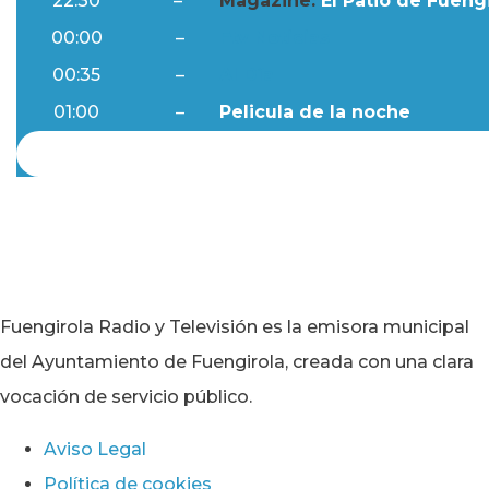
22:30
–
Magazine:
El Patio de Fuengi
00:00
–
Ftv Noticias
00:35
–
Al Día
01:00
–
Pelicula de la noche
Fuengirola Radio y Televisión es la emisora municipal
del Ayuntamiento de Fuengirola, creada con una clara
vocación de servicio público.
Aviso Legal
Política de cookies