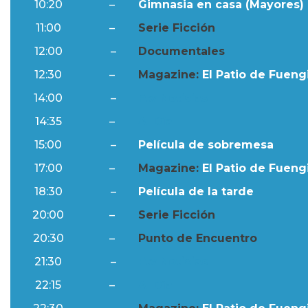
10:20
–
Gimnasia en casa (Mayores) 
11:00
–
Serie Ficción
12:00
–
Documentales
12:30
–
Magazine:
El Patio de Fuengi
14:00
–
Ftv Noticias
14:35
–
Al Día
15:00
–
Película de sobremesa
17:00
–
Magazine:
El Patio de Fuengi
18:30
–
Película de la tarde
20:00
–
Serie Ficción
20:30
–
Punto de Encuentro
21:30
–
Ftv Noticias
22:15
–
Al Día