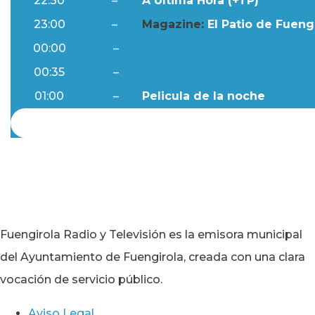
22:30
–
A Última Hora (+TP)
23:00
–
Magazine:
El Patio de Fuengi
00:00
–
Ftv Noticias
00:35
–
Al Día
01:00
–
Pelicula de la noche
Fuengirola Radio y Televisión es la emisora municipal
del Ayuntamiento de Fuengirola, creada con una clara
vocación de servicio público.
Aviso Legal