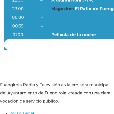
22:30
–
A Última Hora (+TP)
23:00
–
Magazine:
El Patio de Fuengi
00:00
–
Ftv Noticias
00:35
–
Al Día
01:00
–
Pelicula de la noche
Fuengirola Radio y Televisión es la emisora municipal
del Ayuntamiento de Fuengirola, creada con una clara
vocación de servicio público.
Aviso Legal