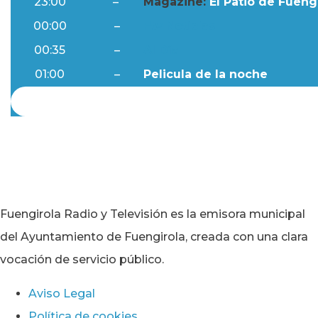
23:00
–
Magazine:
El Patio de Fuengi
00:00
–
Ftv Noticias
00:35
–
Al Día
01:00
–
Pelicula de la noche
Fuengirola Radio y Televisión es la emisora municipal
del Ayuntamiento de Fuengirola, creada con una clara
vocación de servicio público.
Aviso Legal
Política de cookies