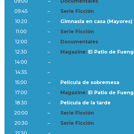
09:00
–
Documentales
09:45
–
Serie Ficción
10:20
–
Gimnasia en casa (Mayores) 
11:00
–
Serie Ficción
12:00
–
Documentales
12:30
–
Magazine:
El Patio de Fuengi
14:00
–
Ftv Noticias
14:35
–
Al Día
15:00
–
Película de sobremesa
17:00
–
Magazine:
El Patio de Fuengi
18:30
–
Película de la tarde
20:00
–
Serie Ficción
20:30
–
Serie Ficción
21:30
–
Ftv Noticias