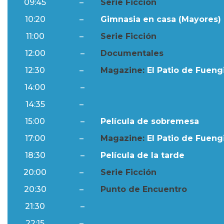
09:45
–
Serie Ficción
10:20
–
Gimnasia en casa (Mayores) 
11:00
–
Serie Ficción
12:00
–
Documentales
12:30
–
Magazine:
El Patio de Fuengi
14:00
–
Ftv Noticias
14:35
–
Al Día
15:00
–
Película de sobremesa
17:00
–
Magazine:
El Patio de Fuengi
18:30
–
Película de la tarde
20:00
–
Serie Ficción
20:30
–
Punto de Encuentro
21:30
–
Ftv Noticias
22:15
–
Al Día