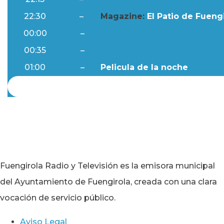
22:30
–
Magazine:
El Patio de Fuengi
00:00
–
Ftv Noticias
00:35
–
Al Día
01:00
–
Pelicula de la noche
Fuengirola Radio y Televisión es la emisora municipal
del Ayuntamiento de Fuengirola, creada con una clara
vocación de servicio público.
Aviso Legal