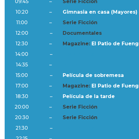
09:45
–
Serie Ficción
10:20
–
Gimnasia en casa (Mayores) 
11:00
–
Serie Ficción
12:00
–
Documentales
12:30
–
Magazine:
El Patio de Fuengi
14:00
–
Ftv Noticias
14:35
–
Al Día
15:00
–
Película de sobremesa
17:00
–
Magazine:
El Patio de Fuengi
18:30
–
Película de la tarde
20:00
–
Serie Ficción
20:30
–
Serie Ficción
21:30
–
Ftv Noticias
22:15
–
Al Día