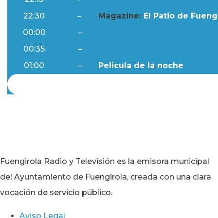
22:30
–
Magazine:
El Patio de Fuengi
00:00
–
Ftv Noticias
00:35
–
Al Día
01:00
–
Pelicula de la noche
Fuengirola Radio y Televisión es la emisora municipal
del Ayuntamiento de Fuengirola, creada con una clara
vocación de servicio público.
Aviso Legal