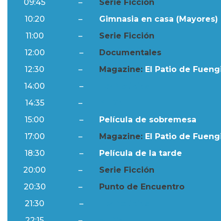
09:45
–
Serie Ficción
10:20
–
Gimnasia en casa (Mayores) 
11:00
–
Serie Ficción
12:00
–
Documentales
12:30
–
Magazine:
El Patio de Fuengi
14:00
–
Ftv Noticias
14:35
–
Al Día
15:00
–
Película de sobremesa
17:00
–
Magazine:
El Patio de Fuengi
18:30
–
Película de la tarde
20:00
–
Serie Ficción
20:30
–
Punto de Encuentro
21:30
–
Ftv Noticias
22:15
–
Al Día