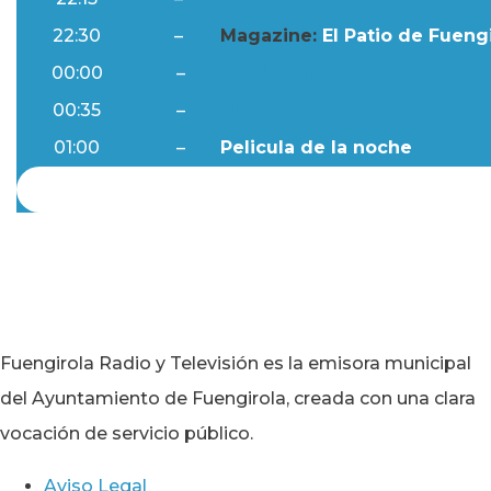
22:30
–
Magazine:
El Patio de Fuengi
00:00
–
Ftv Noticias
00:35
–
Al Día
01:00
–
Pelicula de la noche
Fuengirola Radio y Televisión es la emisora municipal
del Ayuntamiento de Fuengirola, creada con una clara
vocación de servicio público.
Aviso Legal