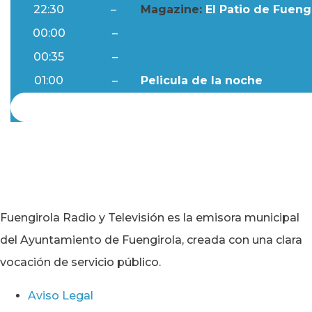
22:30
–
Magazine:
El Patio de Fuengi
00:00
–
Ftv Noticias
00:35
–
Al Día
01:00
–
Pelicula de la noche
Fuengirola Radio y Televisión es la emisora municipal
del Ayuntamiento de Fuengirola, creada con una clara
vocación de servicio público.
Aviso Legal