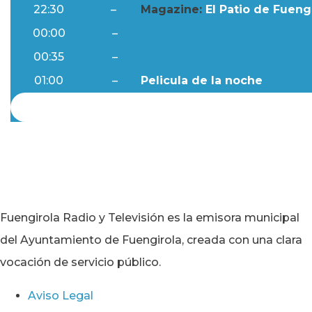
22:30
–
Magazine:
El Patio de Fuengi
00:00
–
Ftv Noticias
00:35
–
Al Día
01:00
–
Pelicula de la noche
Fuengirola Radio y Televisión es la emisora municipal
del Ayuntamiento de Fuengirola, creada con una clara
vocación de servicio público.
Aviso Legal