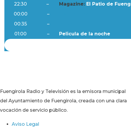
22:30
–
Magazine:
El Patio de Fuengi
00:00
–
Ftv Noticias
00:35
–
Al Día
01:00
–
Pelicula de la noche
Fuengirola Radio y Televisión es la emisora municipal
del Ayuntamiento de Fuengirola, creada con una clara
vocación de servicio público.
Aviso Legal