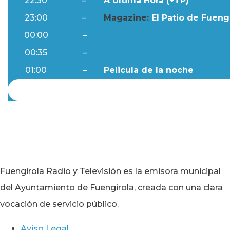
22:30
–
A Última Hora (+TP)
23:00
–
Magazine:
El Patio de Fuengi
00:00
–
Ftv Noticias
00:35
–
Al Día
01:00
–
Pelicula de la noche
Fuengirola Radio y Televisión es la emisora municipal
del Ayuntamiento de Fuengirola, creada con una clara
vocación de servicio público.
Aviso Legal