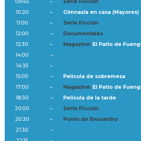
09:45
–
Serie Ficción
10:20
–
Gimnasia en casa (Mayores) 
11:00
–
Serie Ficción
12:00
–
Documentales
12:30
–
Magazine:
El Patio de Fuengi
14:00
–
Ftv Noticias
14:35
–
Al Día
15:00
–
Película de sobremesa
17:00
–
Magazine:
El Patio de Fuengi
18:30
–
Película de la tarde
20:00
–
Serie Ficción
20:30
–
Punto de Encuentro
21:30
–
Ftv Noticias
22:15
–
Al Día