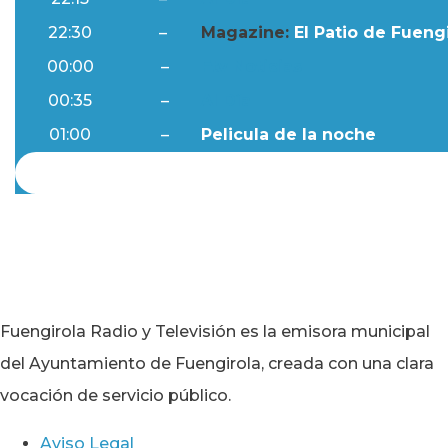
22:30
–
Magazine:
El Patio de Fuengi
00:00
–
Ftv Noticias
00:35
–
Al Día
01:00
–
Pelicula de la noche
Fuengirola Radio y Televisión es la emisora municipal
del Ayuntamiento de Fuengirola, creada con una clara
vocación de servicio público.
Aviso Legal