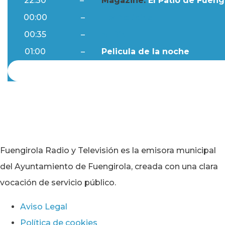
22:30
–
Magazine:
El Patio de Fuengi
00:00
–
Ftv Noticias
00:35
–
Al Día
01:00
–
Pelicula de la noche
Fuengirola Radio y Televisión es la emisora municipal
del Ayuntamiento de Fuengirola, creada con una clara
vocación de servicio público.
Aviso Legal
Política de cookies