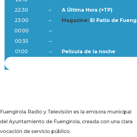
22:30
–
A Última Hora (+TP)
23:00
–
Magazine:
El Patio de Fuengi
00:00
–
Ftv Noticias
00:35
–
Al Día
01:00
–
Pelicula de la noche
Fuengirola Radio y Televisión es la emisora municipal
del Ayuntamiento de Fuengirola, creada con una clara
vocación de servicio público.