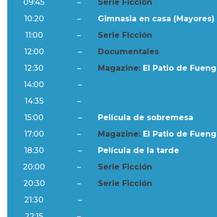
09:45
–
Serie Ficción
10:20
–
Gimnasia en casa (Mayores) 
11:00
–
Serie Ficción
12:00
–
Documentales
12:30
–
Magazine:
El Patio de Fuengi
14:00
–
Ftv Noticias
14:35
–
Al Día
15:00
–
Película de sobremesa
17:00
–
Magazine:
El Patio de Fuengi
18:30
–
Película de la tarde
20:00
–
Serie Ficción
20:30
–
Serie Ficción
21:30
–
Ftv Noticias
22:15
–
Al Día