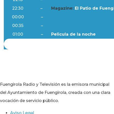
22:30
–
Magazine:
El Patio de Fuengi
00:00
–
Ftv Noticias
00:35
–
Al Día
01:00
–
Pelicula de la noche
Fuengirola Radio y Televisión es la emisora municipal
del Ayuntamiento de Fuengirola, creada con una clara
vocación de servicio público.
Aviso Legal