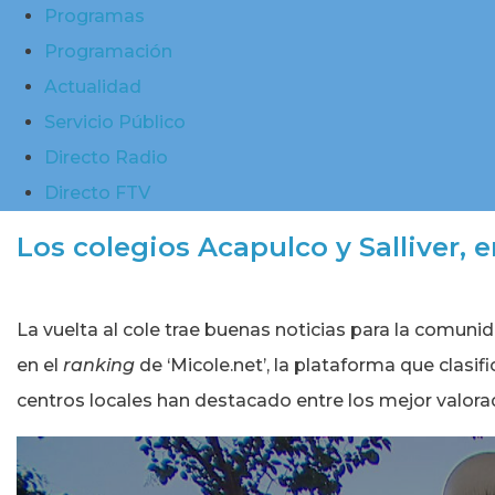
Programas
Programación
Actualidad
Servicio Público
Directo Radio
Directo FTV
Los colegios Acapulco y Salliver,
La vuelta al cole trae buenas noticias para la comuni
en el
ranking
de ‘Micole.net’, la plataforma que clasif
centros locales han destacado entre los mejor valorad