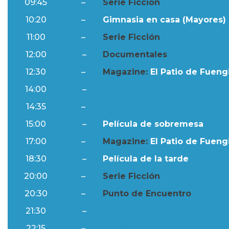
09:45
–
Serie Ficción
10:20
–
Gimnasia en casa (Mayores) 
11:00
–
Serie Ficción
12:00
–
Documentales
12:30
–
Magazine:
El Patio de Fuengi
14:00
–
Ftv Noticias
14:35
–
Al Día
15:00
–
Película de sobremesa
17:00
–
Magazine:
El Patio de Fuengi
18:30
–
Película de la tarde
20:00
–
Serie Ficción
20:30
–
Punto de Encuentro
21:30
–
Ftv Noticias
22:15
–
Al Día