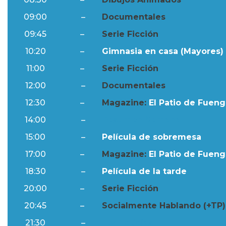
09:00
–
Documentales
09:45
–
Serie Ficción
10:20
–
Gimnasia en casa (Mayores) 
11:00
–
Serie Ficción
12:00
–
Documentales
12:30
–
Magazine:
El Patio de Fuengi
14:00
–
Resumen Semanal
15:00
–
Película de sobremesa
17:00
–
Magazine:
El Patio de Fuengi
18:30
–
Película de la tarde
20:00
–
Serie Ficción
20:45
–
Socialmente Hablando (+TP)
21:30
–
Ftv Noticias