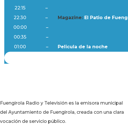
22:15
–
Al Día
22:30
–
Magazine:
El Patio de Fuengi
00:00
–
Ftv Noticias
00:35
–
Al Día
01:00
–
Pelicula de la noche
Fuengirola Radio y Televisión es la emisora municipal
del Ayuntamiento de Fuengirola, creada con una clara
vocación de servicio público.