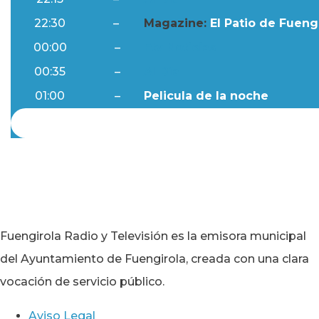
22:30
–
Magazine:
El Patio de Fuengi
00:00
–
Ftv Noticias
00:35
–
Al Día
01:00
–
Pelicula de la noche
Fuengirola Radio y Televisión es la emisora municipal
del Ayuntamiento de Fuengirola, creada con una clara
vocación de servicio público.
Aviso Legal