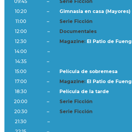
09:45
–
Serie Ficción
10:20
–
Gimnasia en casa (Mayores) 
11:00
–
Serie Ficción
12:00
–
Documentales
12:30
–
Magazine:
El Patio de Fuengi
14:00
–
Ftv Noticias
14:35
–
Al Día
15:00
–
Película de sobremesa
17:00
–
Magazine:
El Patio de Fuengi
18:30
–
Película de la tarde
20:00
–
Serie Ficción
20:30
–
Serie Ficción
21:30
–
Ftv Noticias
22:15
–
Al Día