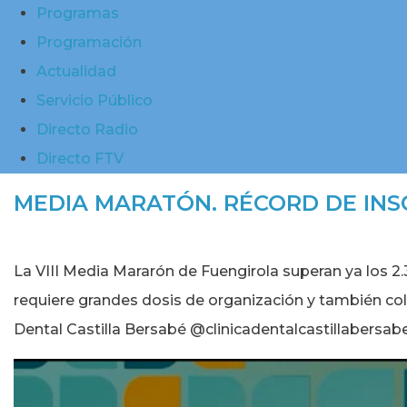
Programas
Programación
Actualidad
Servicio Público
Directo Radio
Directo FTV
MEDIA MARATÓN. RÉCORD DE INS
La VIII Media Mararón de Fuengirola superan ya los 2.
requiere grandes dosis de organización y también col
Dental Castilla Bersabé @clinicadentalcastillabersa