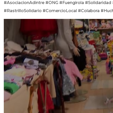
#AsociacionAdintre #ONG #Fuengirola #Solidaridad
#RastrilloSolidario #ComercioLocal #Colabora #Huc