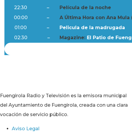
22:30
–
Película de la noche
00:00
–
A Última Hora con Ana Mula 
01:00
–
Pelicula de la madrugada
02:30
–
Magazine:
El Patio de Fuengi
Fuengirola Radio y Televisión es la emisora municipal
del Ayuntamiento de Fuengirola, creada con una clara
vocación de servicio público.
Aviso Legal