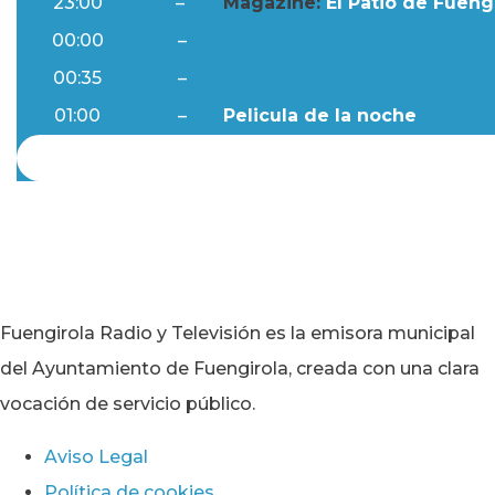
23:00
–
Magazine:
El Patio de Fuengi
00:00
–
Ftv Noticias
00:35
–
Al Día
01:00
–
Pelicula de la noche
Fuengirola Radio y Televisión es la emisora municipal
del Ayuntamiento de Fuengirola, creada con una clara
vocación de servicio público.
Aviso Legal
Política de cookies