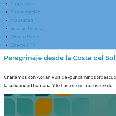
Programas
Programación
Actualidad
Servicio Público
Directo Radio
Directo FTV
Peregrinaje desde la Costa del So
Charlamos con Adrián Ruiz de @uncaminopordescubrir 
la solidaridad humana. Y lo hace en un momento de i