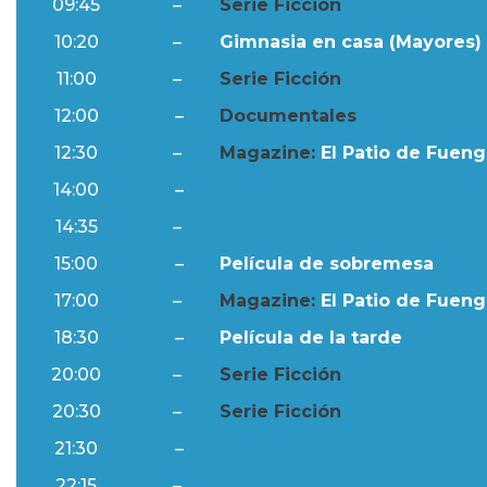
09:45
–
Serie Ficción
10:20
–
Gimnasia en casa (Mayores) 
11:00
–
Serie Ficción
12:00
–
Documentales
12:30
–
Magazine:
El Patio de Fuengi
14:00
–
Ftv Noticias
14:35
–
Al Día
15:00
–
Película de sobremesa
17:00
–
Magazine:
El Patio de Fuengi
18:30
–
Película de la tarde
20:00
–
Serie Ficción
20:30
–
Serie Ficción
21:30
–
Ftv Noticias
22:15
–
Al Día