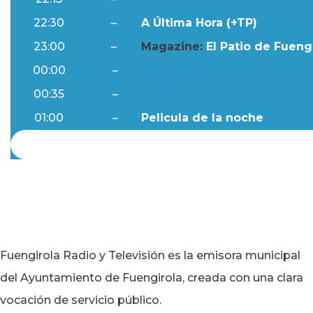
22:30
–
A Última Hora (+TP)
23:00
–
Magazine:
El Patio de Fuengi
00:00
–
Ftv Noticias
00:35
–
Al Día
01:00
–
Pelicula de la noche
Fuengirola Radio y Televisión es la emisora municipal
del Ayuntamiento de Fuengirola, creada con una clara
vocación de servicio público.